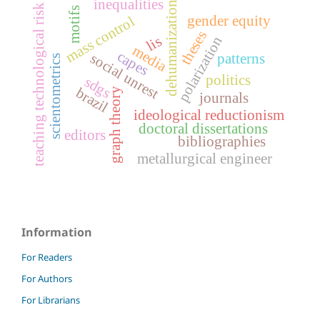
inequalities
dehumanization
teaching technological risk
motifs
gender equity
mass control
theses
polarization
lis
media
capes
social unrest
patterns
scientometrics
politics
sdgs
brazil
graph theory
journals
ideological reductionism
doctoral dissertations
editors
bibliographies
metallurgical engineer
Information
For Readers
For Authors
For Librarians