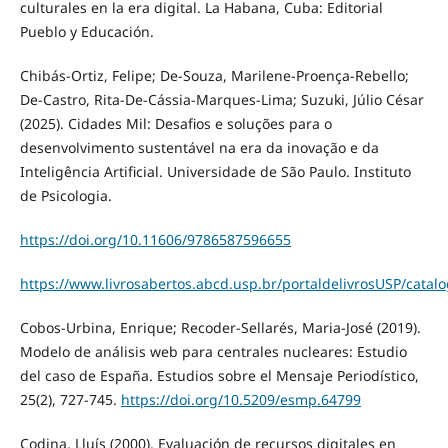
culturales en la era digital. La Habana, Cuba: Editorial
Pueblo y Educación.
Chibás-Ortiz, Felipe; De-Souza, Marilene-Proença-Rebello;
De-Castro, Rita-De-Cássia-Marques-Lima; Suzuki, Júlio César
(2025). Cidades Mil: Desafios e soluções para o
desenvolvimento sustentável na era da inovação e da
Inteligência Artificial. Universidade de São Paulo. Instituto
de Psicologia.
https://doi.org/10.11606/9786587596655
https://www.livrosabertos.abcd.usp.br/portaldelivrosUSP/catal
Cobos-Urbina, Enrique; Recoder-Sellarés, Maria-José (2019).
Modelo de análisis web para centrales nucleares: Estudio
del caso de España. Estudios sobre el Mensaje Periodístico,
25(2), 727-745.
https://doi.org/10.5209/esmp.64799
Codina, Lluís (2000). Evaluación de recursos digitales en