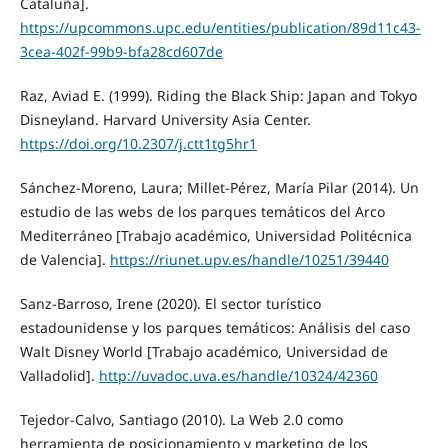
Cataluña].
https://upcommons.upc.edu/entities/publication/89d11c43-
3cea-402f-99b9-bfa28cd607de
Raz, Aviad E. (1999). Riding the Black Ship: Japan and Tokyo
Disneyland. Harvard University Asia Center.
https://doi.org/10.2307/j.ctt1tg5hr1
Sánchez-Moreno, Laura; Millet-Pérez, María Pilar (2014). Un
estudio de las webs de los parques temáticos del Arco
Mediterráneo [Trabajo académico, Universidad Politécnica
de Valencia].
https://riunet.upv.es/handle/10251/39440
Sanz-Barroso, Irene (2020). El sector turístico
estadounidense y los parques temáticos: Análisis del caso
Walt Disney World [Trabajo académico, Universidad de
Valladolid].
http://uvadoc.uva.es/handle/10324/42360
Tejedor-Calvo, Santiago (2010). La Web 2.0 como
herramienta de posicionamiento y marketing de los