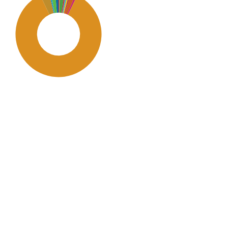
SDG11: Sustainable
cities and
communities (86%)
SDG12: Responsible
consumption and
production (3%)